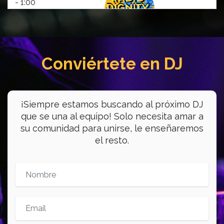
- 1:00
Lo Fugaz de la Juventud
Conviértete en DJ
Young workers have a space on WDYO!
Join Christopher and Evin every Tuesday
and Thursday!
//
¡Siempre estamos buscando al próximo DJ
La juventud trabajadora tiene un espacio
que se una al equipo! Solo necesita amar a
en WDYO! Sintoniza la 104.1FM cada
su comunidad para unirse, le enseñaremos
martes y jueves con Christopher y Evin!
el resto.
17:00
-
18:00
Ali Live on 104.1 FM
WDYO