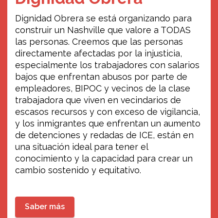
La juventud trabajadora tiene un espacio
Dignidad Obrera se está organizando para
en WDYO! Sintoniza la 104.1FM cada
construir un Nashville que valore a TODAS
martes y jueves con Christopher y Evin!
las personas. Creemos que las personas
directamente afectadas por la injusticia,
especialmente los trabajadores con salarios
bajos que enfrentan abusos por parte de
empleadores, BIPOC y vecinos de la clase
trabajadora que viven en vecindarios de
escasos recursos y con exceso de vigilancia,
y los inmigrantes que enfrentan un aumento
de detenciones y redadas de ICE, están en
una situación ideal para tener el
conocimiento y la capacidad para crear un
cambio sostenido y equitativo.
Saber más